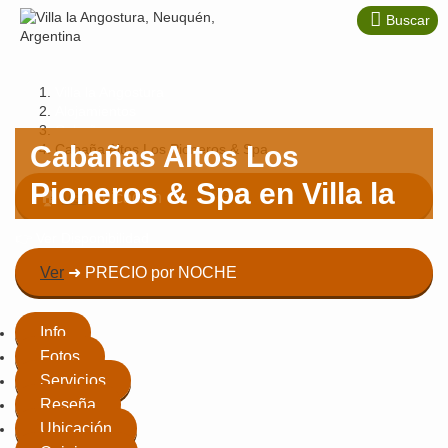
Buscar
Villa la Angostura
Alojamientos
Cabañas
Cabañas Altos Los
Cabaña Altos Los Pioneros & Spa
Pioneros & Spa
en Villa la
Votar
🏠
Ver
Ubicación
Angostura
👉 Ver Disponibilidad
Ver
➜ PRECIO por NOCHE
$
Ver Precio
Info
Fotos
Servicios
Reseña
Ubicación