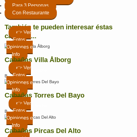
Para 3 Personas
Con Restaurante
También te pueden interesar éstas
👉 Ver
cabañas...
Fotos,
Opiniones e
Info
Cabañas Villa Ålborg
👉 Ver
📆 Ver Precio x Noche
Fotos,
B
Opiniones e
Info
Cabañas Torres Del Bayo
👉 Ver
📆 Ver Precio x Noche
Fotos,
B
Opiniones e
Info
Cabañas Pircas Del Alto