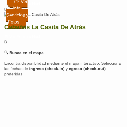
👉 Ver
📆 Ver Precio x Noche
Info,
B
Servicios y
Fotos
Cabañas La Casita De Atrás
📆 Ver Precio x Noche
B
🔍 Busca en el mapa
Encontrá disponibilidad mediante el mapa interactivo. Selecciona
las fechas de
ingreso (check-in)
y
egreso (check-out)
preferidas.